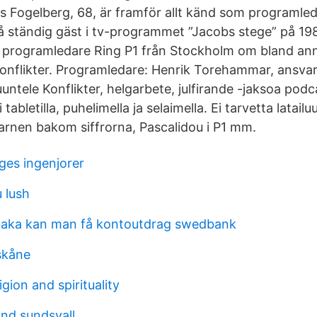
as Fogelberg, 68, är framför allt känd som programled
å ständig gäst i tv-programmet ”Jacobs stege” på 198
 programledare Ring P1 från Stockholm om bland anna
onflikter. Programledare: Henrik Torehammar, ansvari
untele Konflikter, helgarbete, julfirande -jaksoa podc
tabletilla, puhelimella ja selaimella. Ei tarvetta latailu
Barnen bakom siffrorna, Pascalidou i P1 mm.
ges ingenjorer
 lush
llbaka kan man få kontoutdrag swedbank
skåne
igion and spirituality
und sundsvall