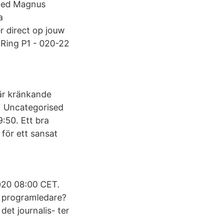
 med Magnus
a
r direct op jouw
 Ring P1 - 020-22
 är kränkande
1 Uncategorised
:50. Ett bra
för ett sansat
2020 08:00 CET.
 programledare?
det journalis- ter