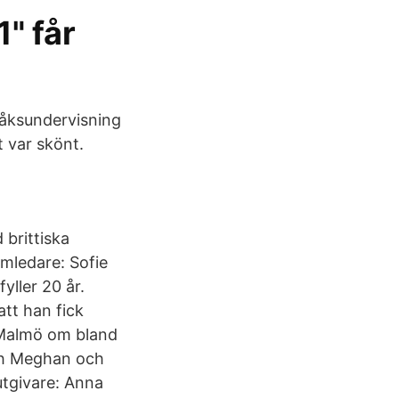
" får
pråksundervisning
t var skönt.
 brittiska
mledare: Sofie
yller 20 år.
tt han fick
n Malmö om bland
och Meghan och
utgivare: Anna