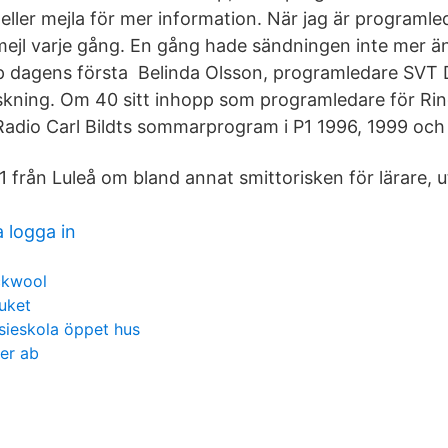
 eller mejla för mer information. När jag är programle
jl varje gång. En gång hade sändningen inte mer än 
pp dagens första Belinda Olsson, programledare SVT 
nskning. Om 40 sitt inhopp som programledare för Ri
Radio Carl Bildts sommarprogram i P1 1996, 1999 och
 från Luleå om bland annat smittorisken för lärare, u
 logga in
ckwool
uket
ieskola öppet hus
ner ab