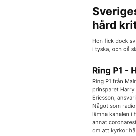
Sveriges
hård kri
Hon fick dock sva
i tyska, och då s
Ring P1 -
Ring P1 från Mal
prinsparet Harry
Ericsson, ansvar
Något som radiop
lämna kanalen i 
annat coronarest
om att kyrkor hå