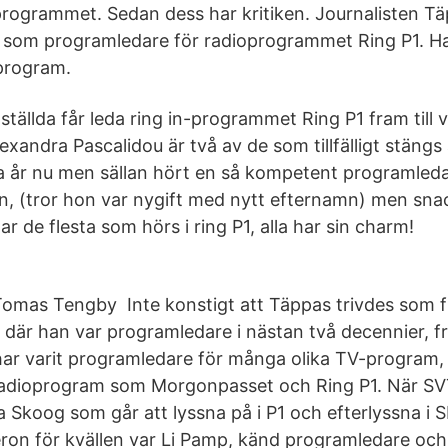
programmet. Sedan dess har kritiken. Journalisten T
ta som programledare för radioprogrammet Ring P1. H
program.
nställda får leda ring in-programmet Ring P1 fram till 
xandra Pascalidou är två av de som tillfälligt stängs
a år nu men sällan hört en så kompetent programleda
an, (tror hon var nygift med nytt efternamn) men sn
illar de flesta som hörs i ring P1, alla har sin charm!
omas Tengby Inte konstigt att Täppas trivdes som fis
 där han var programledare i nästan två decennier, fr
har varit programledare för många olika TV-program,
radioprogram som Morgonpasset och Ring P1. När SV
 Skoog som går att lyssna på i P1 och efterlyssna i S
eron för kvällen var Li Pamp, känd programledare och