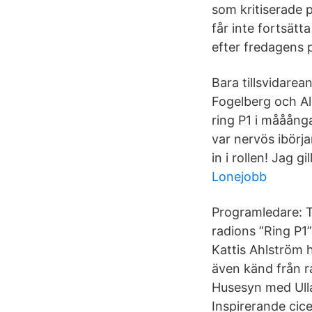
som kritiserade 
får inte fortsät
efter fredagens 
Bara tillsvidarea
Fogelberg och Ale
ring P1 i mååång
var nervös ibörj
in i rollen! Jag g
Lonejobb
Programledare: T
radions ”Ring P1”
Kattis Ahlström 
även känd från 
Husesyn med Ulla
Inspirerande cic