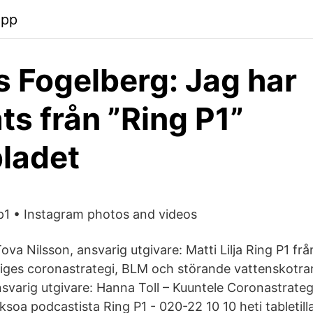
app
 Fogelberg: Jag har
ts från ”Ring P1”
ladet
p1 • Instagram photos and videos
ova Nilsson, ansvarig utgivare: Matti Lilja Ring P1 f
iges coronastrategi, BLM och störande vattenskotra
varig utgivare: Hanna Toll – Kuuntele Coronastrateg
ksoa podcastista Ring P1 - 020-22 10 10 heti tabletilla