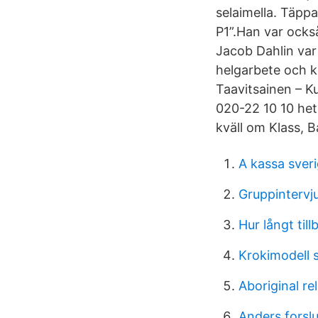
selaimella. Täpp
P1”.Han var ocks
Jacob Dahlin var
helgarbete och k
Taavitsainen – Ku
020-22 10 10 heti 
kväll om Klass, 
A kassa sveri
Gruppintervju
Hur långt ti
Krokimodell 
Aboriginal rel
Anders forsl