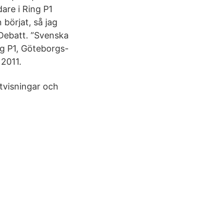
dare i Ring P1
börjat, så jag
Debatt. ”Svenska
ng P1, Göteborgs-
 2011.
tvisningar och