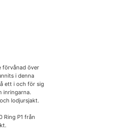
e förvånad över
unnits i denna
 ett i och för sig
 inringarna.
och lodjursjakt.
 Ring P1 från
kt.