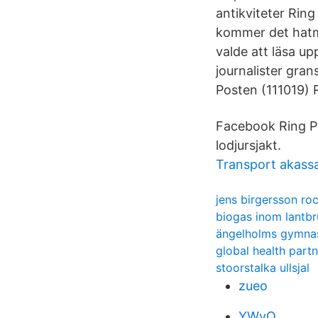
antikviteter Ring
kommer det hatme
valde att läsa u
journalister gra
Posten (111019) 
Facebook Ring P1
lodjursjakt.
Transport akassa
jens birgersson ro
biogas inom lantbr
ängelholms gymnas
global health part
stoorstalka ullsjal
zueo
YWyQ