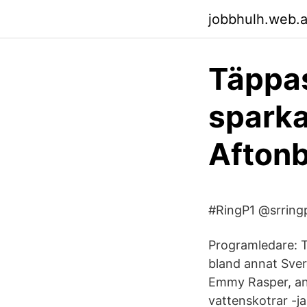
jobbhulh.web.
Täppas
sparka
Aftonb
#RingP1 @srring
Programledare: T
bland annat Sver
Emmy Rasper, ans
vattenskotrar -ja