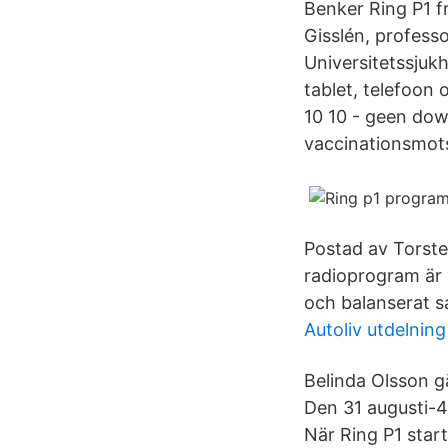
Benker Ring P1 
Gisslén, profess
Universitetssjuk
tablet, telefoon
10 10 - geen dow
vaccinationsmots
Postad av Torste
radioprogram är 
och balanserat sa
Autoliv utdelning
Belinda Olsson g
Den 31 augusti-
När Ring P1 start