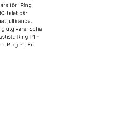
are för ”Ring
0-talet där
t julfirande,
g utgivare: Sofia
astista Ring P1 -
un. Ring P1, En