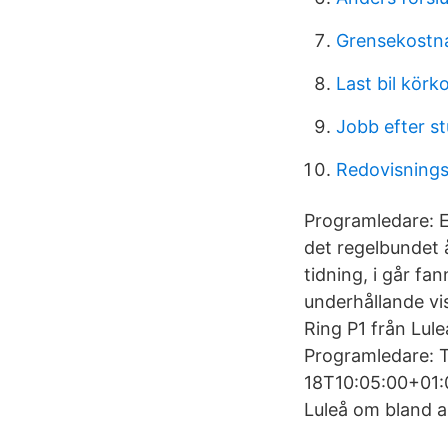
Grensekostna
Last bil körk
Jobb efter s
Redovisning
Programledare: E
det regelbundet 
tidning, i går fa
underhållande vi
Ring P1 från Lule
Programledare: To
18T10:05:00+01:0
Luleå om bland an