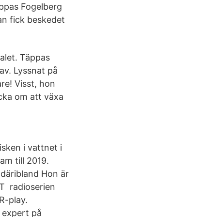
äppas Fogelberg
an fick beskedet
valet. Täppas
 av. Lyssnat på
re! Visst, hon
acka om att växa
ken i vattnet i
am till 2019.
 däribland Hon är
T radioserien
R-play.
 expert på