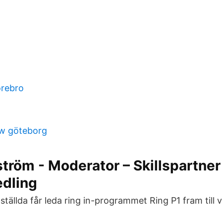
örebro
d
ow göteborg
ström - Moderator – Skillspartner
edling
nställda får leda ring in-programmet Ring P1 fram till v