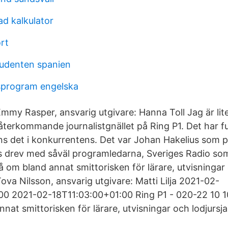
d kalkulator
ort
tudenten spanien
sprogram engelska
mmy Rasper, ansvarig utgivare: Hanna Toll Jag är lit
återkommande journalistgnället på Ring P1. Det har f
nns det i konkurrentens. Det var Johan Hakelius som på
s drev med såväl programledarna, Sveriges Radio som
å om bland annat smittorisken för lärare, utvisningar 
va Nilsson, ansvarig utgivare: Matti Lilja 2021-02-
0 2021-02-18T11:03:00+01:00 Ring P1 - 020-22 10 10
nat smittorisken för lärare, utvisningar och lodjursja