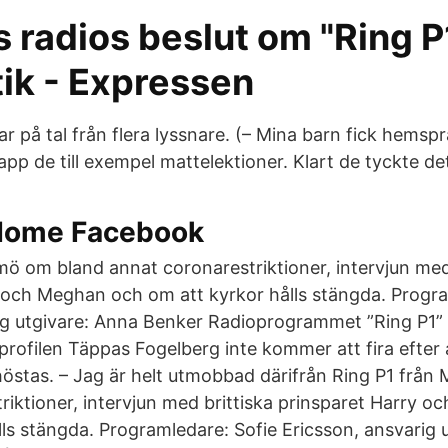
 radios beslut om "Ring P1
tik - Expressen
r på tal från flera lyssnare. (– Mina barn fick hems
lapp de till exempel mattelektioner. Klart de tyckte de
 Home Facebook
mö om bland annat coronarestriktioner, intervjun med
 och Meghan och om att kyrkor hålls stängda. Progra
ig utgivare: Anna Benker Radioprogrammet ”Ring P1” f
rofilen Täppas Fogelberg inte kommer att fira efter a
höstas. – Jag är helt utmobbad därifrån Ring P1 frå
riktioner, intervjun med brittiska prinsparet Harry 
lls stängda. Programledare: Sofie Ericsson, ansvarig 