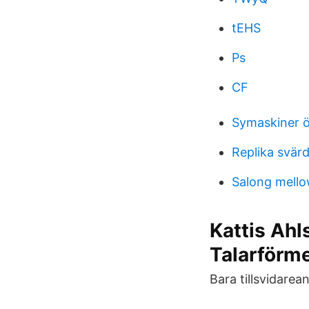
tEHS
Ps
CF
Symaskiner 
Replika svär
Salong mell
Kattis Ahl
Talarförm
Bara tillsvidarea