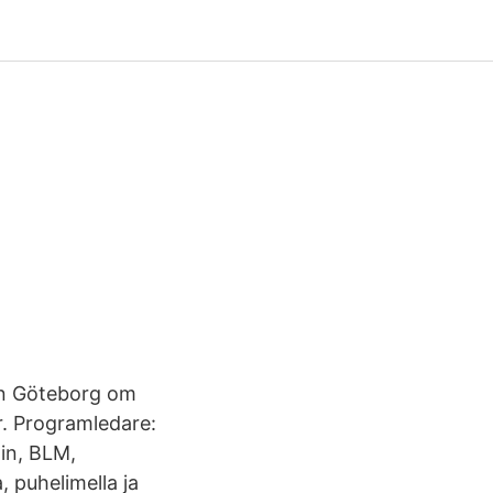
rån Göteborg om
r. Programledare:
in, BLM,
, puhelimella ja