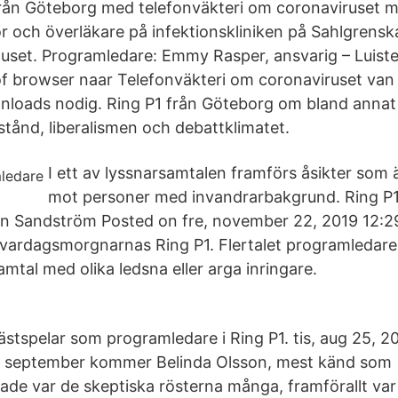
från Göteborg med telefonväkteri om coronaviruset
or och överläkare på infektionskliniken på Sahlgrensk
huset. Programledare: Emmy Rasper, ansvarig – Luiste
 of browser naar Telefonväkteri om coronaviruset van
nloads nodig. Ring P1 från Göteborg om bland annat
tånd, liberalismen och debattklimatet.
I ett av lyssnarsamtalen framförs åsikter som
mot personer med invandrarbakgrund. Ring P
n Sandström Posted on fre, november 22, 2019 12:29
vardagsmorgnarnas Ring P1. Flertalet programledare 
mtal med olika ledsna eller arga inringare.
ästspelar som programledare i Ring P1. tis, aug 25, 
4 september kommer Belinda Olsson, mest känd som
ade var de skeptiska rösterna många, framförallt var 