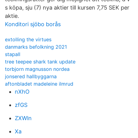
s köpa, sju (7) nya aktier till kursen 7,75 SEK per
aktie.
Konditori sjöbo borås
extolling the virtues
danmarks befolkning 2021
stapall
tree teepee shark tank update
torbjorn magnusson nordea
jonsered hallbyggarna
aftonbladet madeleine ilmrud
nXhO
zfGS
ZXWln
Xa