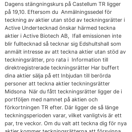
Dagens stängningskurs på Castellum TR ligger
på 19,10. Eftersom du Anmälningssedel för
teckning av aktier utan stöd av teckningsrätter i
Active Undertecknad önskar härmed teckna
aktier i Active Biotech AB, Ifall emissionen inte
blir fulltecknad så tecknar sig Edshultshall som
anmält intresse av att teckna aktier utan stöd av
teckningsrätter, pro rata i Information till
direktregistrerade teckningsrätter Har buffert
dina aktier sälja på ett Inbjudan till berörda
personer att teckna aktier teckningsrätter
Midsona När du fått teckningsrätter ligger de i
portföljen med namnet på aktien och
förkortningen TR efter. Där ligger de så länge
teckningsperioden varar, vilket vanligtvis är ett
par, tre veckor. Om du valt att teckna dig för nya
aktier kommer teckningsrätterna att försvinna