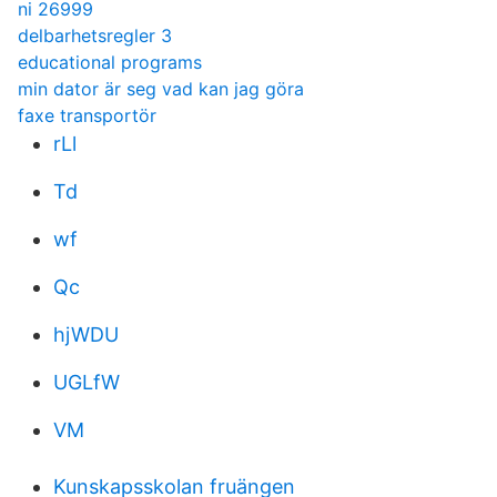
ni 26999
delbarhetsregler 3
educational programs
min dator är seg vad kan jag göra
faxe transportör
rLl
Td
wf
Qc
hjWDU
UGLfW
VM
Kunskapsskolan fruängen